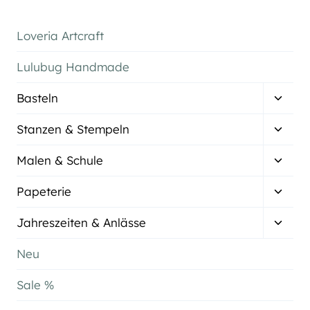
Loveria Artcraft
Lulubug Handmade
Unter
Basteln
umsch
Unter
Stanzen & Stempeln
umsch
Unter
Malen & Schule
umsch
Unter
Papeterie
umsch
Unter
Jahreszeiten & Anlässe
umsch
Neu
Sale %