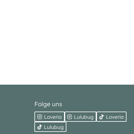
Folge uns
Loveria
Lulubug
Loveria
Lulubug