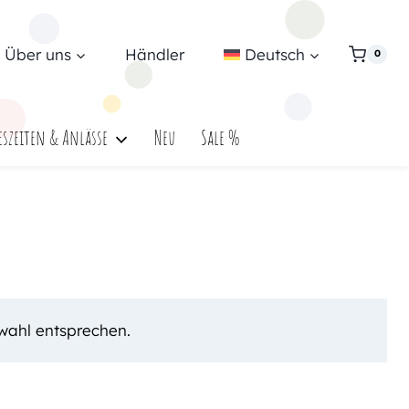
Über uns
Händler
Deutsch
0
eszeiten & Anlässe
Neu
Sale %
wahl entsprechen.