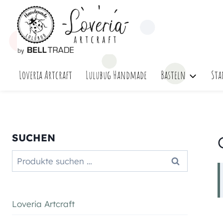
Zum
Inhalt
springen
Loveria Artcraft
Lulubug Handmade
Basteln
Sta
SUCHEN
Suchen
Suchen
nach:
Loveria Artcraft