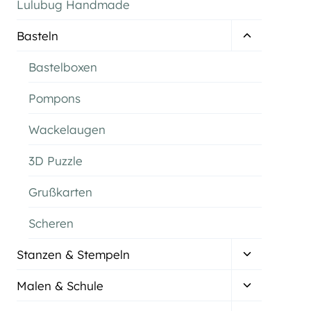
Lulubug Handmade
Untermenü
Basteln
umschalten
Bastelboxen
Pompons
Wackelaugen
3D Puzzle
Grußkarten
Scheren
Untermenü
Stanzen & Stempeln
umschalten
Untermenü
Malen & Schule
umschalten