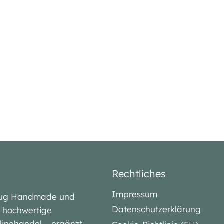
Rechtliches
Impressum
lubug Handmade und
Datenschutzerklärung
iv hochwertige
linehandel – ergänzt