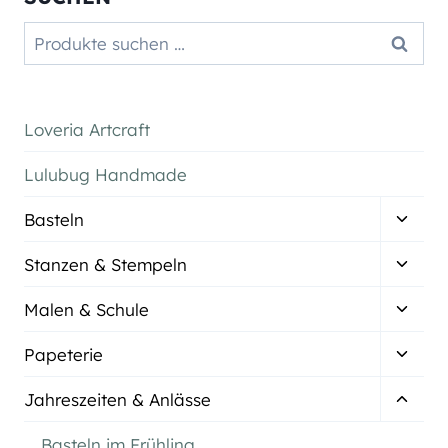
Suchen
Suchen
nach:
Loveria Artcraft
Lulubug Handmade
Unter
Basteln
umsch
Unter
Stanzen & Stempeln
umsch
Unter
Malen & Schule
umsch
Unter
Papeterie
umsch
Unter
Jahreszeiten & Anlässe
umsch
Basteln im Frühling