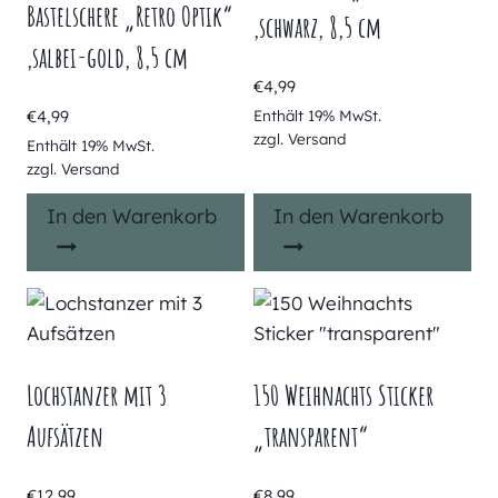
Bastelschere „Retro Optik“
,schwarz, 8,5 cm
,salbei-gold, 8,5 cm
€
4,99
€
4,99
Enthält 19% MwSt.
zzgl.
Versand
Enthält 19% MwSt.
zzgl.
Versand
In den Warenkorb
In den Warenkorb
Lochstanzer mit 3
150 Weihnachts Sticker
Aufsätzen
„transparent“
€
12,99
€
8,99