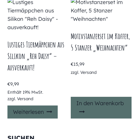
Motivstanzerset im Koffer,
Lustiges Tiermäppchen aus
5 Stanzer „Weihnachten“
Silikon „Reh Daisy“ –
€
15,99
ausverkauft!
zzgl.
Versand
€
9,99
Enthält 19% MwSt.
zzgl.
Versand
In den Warenkorb
Weiterlesen
SUCHEN