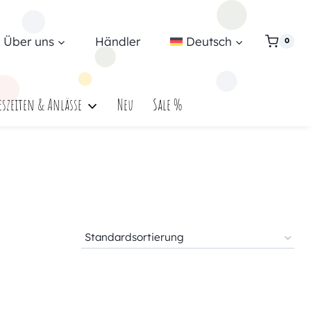
Über uns
Händler
Deutsch
0
eszeiten & Anlässe
Neu
Sale %