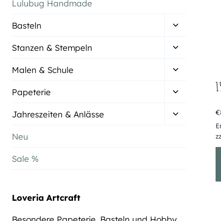
Lulubug Handmade
Untermenü
Basteln
umschalten
Untermenü
Stanzen & Stempeln
umschalten
Untermenü
Malen & Schule
umschalten
1
Untermenü
Papeterie
umschalten
Untermenü
€
Jahreszeiten & Anlässe
umschalten
E
Neu
z
Sale %
Loveria Artcraft
Besondere Papeterie, Basteln und Hobby