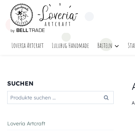
Zum
Inhalt
springen
Loveria Artcraft
Lulubug Handmade
Basteln
Sta
SUCHEN
Suchen
Suchen
nach:
A
Loveria Artcraft