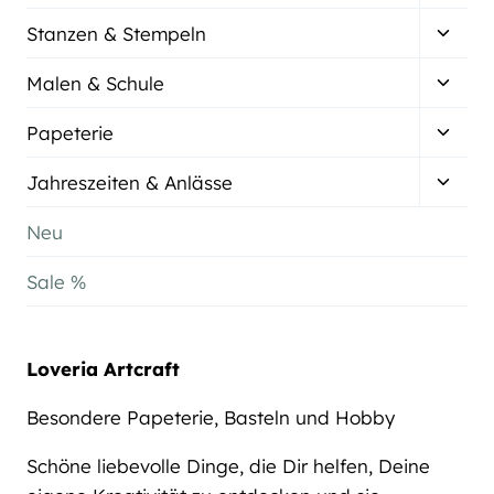
umsch
Unter
Stanzen & Stempeln
umsch
Unter
Malen & Schule
umsch
Unter
Papeterie
umsch
Unter
Jahreszeiten & Anlässe
umsch
Neu
Sale %
Loveria Artcraft
Besondere Papeterie, Basteln und Hobby
Schöne liebevolle Dinge, die Dir helfen, Deine