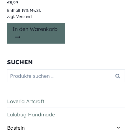
€
8,99
Enthält 19% MwSt.
zzgl.
Versand
In den Warenkorb
SUCHEN
Suchen
Suchen
nach:
Loveria Artcraft
Lulubug Handmade
Unter
Basteln