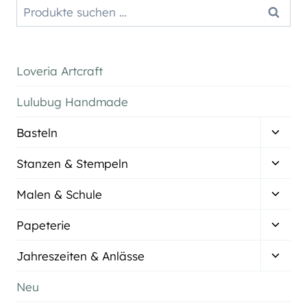
Suchen
Suchen
nach:
Loveria Artcraft
Lulubug Handmade
Unter
Basteln
umsch
Unter
Stanzen & Stempeln
umsch
Unter
Malen & Schule
umsch
Unter
Papeterie
umsch
Unter
Jahreszeiten & Anlässe
umsch
Neu