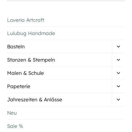
nach:
Loveria Artcraft
Lulubug Handmade
Unter
Basteln
umsch
Unter
Stanzen & Stempeln
umsch
Unter
Malen & Schule
umsch
Unter
Papeterie
umsch
Unter
Jahreszeiten & Anlässe
umsch
Neu
Sale %