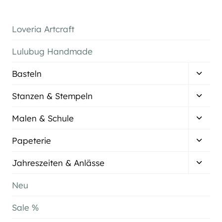
Loveria Artcraft
Lulubug Handmade
Unter
Basteln
umsch
Unter
Stanzen & Stempeln
umsch
Unter
Malen & Schule
umsch
Unter
Papeterie
umsch
Unter
Jahreszeiten & Anlässe
umsch
Neu
Sale %