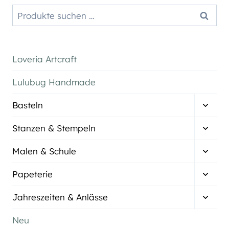
Suchen
Suchen
nach:
Loveria Artcraft
Lulubug Handmade
Unter
Basteln
umsch
Unter
Stanzen & Stempeln
umsch
Unter
Malen & Schule
umsch
Unter
Papeterie
umsch
Unter
Jahreszeiten & Anlässe
umsch
Neu