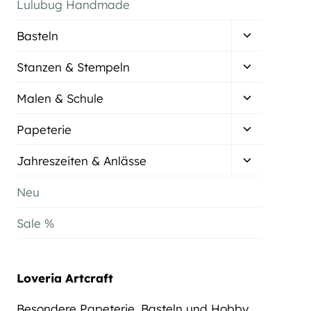
Lulubug Handmade
Untermenü
Basteln
umschalten
Untermenü
Stanzen & Stempeln
umschalten
Untermenü
Malen & Schule
umschalten
Untermenü
Papeterie
umschalten
Untermenü
Jahreszeiten & Anlässe
umschalten
Neu
Sale %
Loveria Artcraft
Besondere Papeterie, Basteln und Hobby