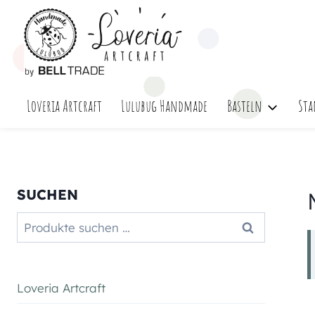
Zum
Inhalt
springen
Loveria Artcraft
Lulubug Handmade
Basteln
Sta
SUCHEN
Suchen
Suchen
nach:
Loveria Artcraft