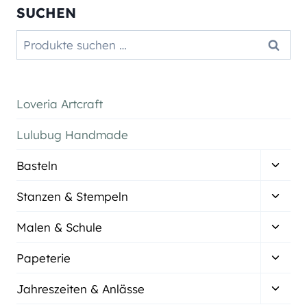
SUCHEN
Suchen
Suchen
nach:
Loveria Artcraft
Lulubug Handmade
Unter
Basteln
umsch
Unter
Stanzen & Stempeln
umsch
Unter
Malen & Schule
umsch
Unter
Papeterie
umsch
Unter
Jahreszeiten & Anlässe
umsch