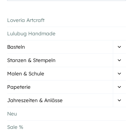
nach:
Loveria Artcraft
Lulubug Handmade
Unter
Basteln
umsch
Unter
Stanzen & Stempeln
umsch
Unter
Malen & Schule
umsch
Unter
Papeterie
umsch
Unter
Jahreszeiten & Anlässe
umsch
Neu
Sale %