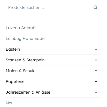
Suchen
Suchen
nach:
Loveria Artcraft
Lulubug Handmade
Unter
Basteln
umsch
Unter
Stanzen & Stempeln
umsch
Unter
Malen & Schule
umsch
Unter
Papeterie
umsch
Unter
Jahreszeiten & Anlässe
umsch
Neu