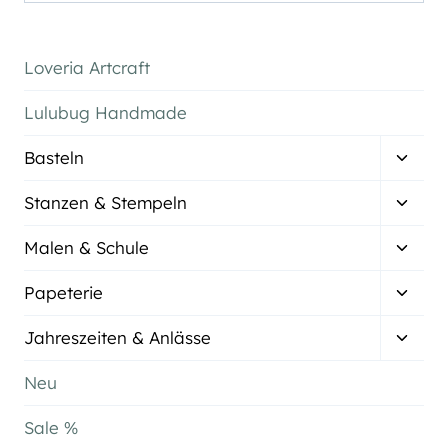
nach:
Loveria Artcraft
Lulubug Handmade
Unter
Basteln
umsch
Unter
Stanzen & Stempeln
umsch
Unter
Malen & Schule
umsch
Unter
Papeterie
umsch
Unter
Jahreszeiten & Anlässe
umsch
Neu
Sale %