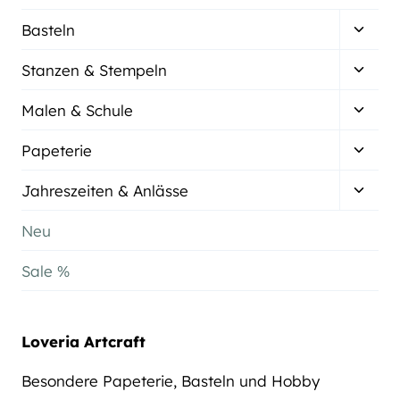
Unter
Basteln
umsch
Unter
Stanzen & Stempeln
umsch
Unter
Malen & Schule
umsch
Unter
Papeterie
umsch
Unter
Jahreszeiten & Anlässe
umsch
Neu
Sale %
Loveria Artcraft
Besondere Papeterie, Basteln und Hobby