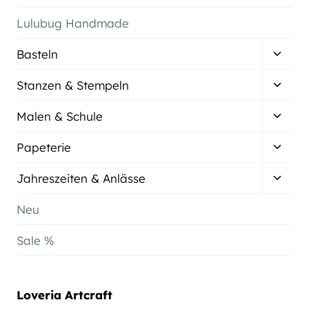
Lulubug Handmade
Unter
Basteln
umsch
Unter
Stanzen & Stempeln
umsch
Unter
Malen & Schule
umsch
Unter
Papeterie
umsch
Unter
Jahreszeiten & Anlässe
umsch
Neu
Sale %
Loveria Artcraft