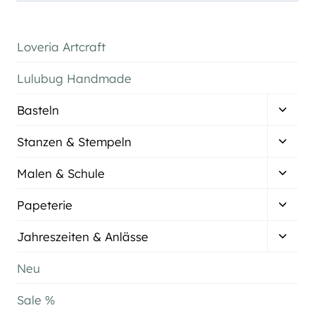
Loveria Artcraft
Lulubug Handmade
Unter
Basteln
umsch
Unter
Stanzen & Stempeln
umsch
Unter
Malen & Schule
umsch
Unter
Papeterie
umsch
Unter
Jahreszeiten & Anlässe
umsch
Neu
Sale %