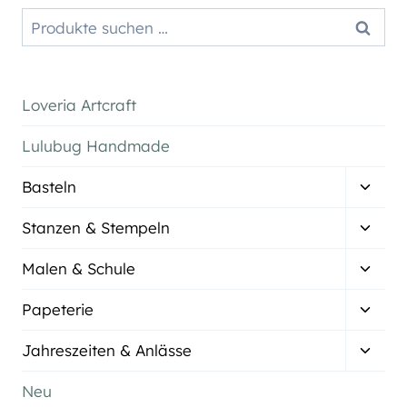
Suchen
Suchen
nach:
Loveria Artcraft
Lulubug Handmade
Unter
Basteln
umsch
Unter
Stanzen & Stempeln
umsch
Unter
Malen & Schule
umsch
Unter
Papeterie
umsch
Unter
Jahreszeiten & Anlässe
umsch
Neu