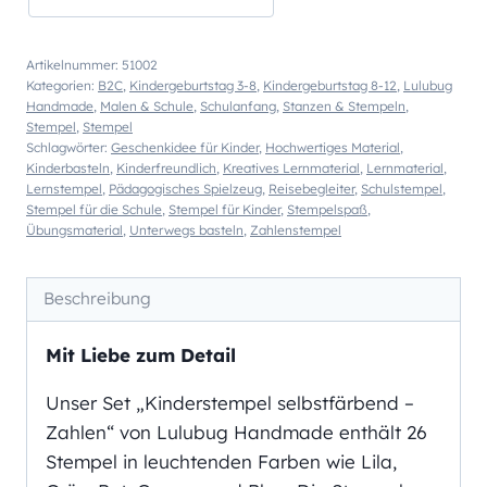
Artikelnummer:
51002
Kategorien:
B2C
,
Kindergeburtstag 3-8
,
Kindergeburtstag 8-12
,
Lulubug
Handmade
,
Malen & Schule
,
Schulanfang
,
Stanzen & Stempeln
,
Stempel
,
Stempel
Schlagwörter:
Geschenkidee für Kinder
,
Hochwertiges Material
,
Kinderbasteln
,
Kinderfreundlich
,
Kreatives Lernmaterial
,
Lernmaterial
,
Lernstempel
,
Pädagogisches Spielzeug
,
Reisebegleiter
,
Schulstempel
,
Stempel für die Schule
,
Stempel für Kinder
,
Stempelspaß
,
Übungsmaterial
,
Unterwegs basteln
,
Zahlenstempel
Beschreibung
Mit Liebe zum Detail
Unser Set „Kinderstempel selbstfärbend –
Zahlen“ von Lulubug Handmade enthält 26
Stempel in leuchtenden Farben wie Lila,