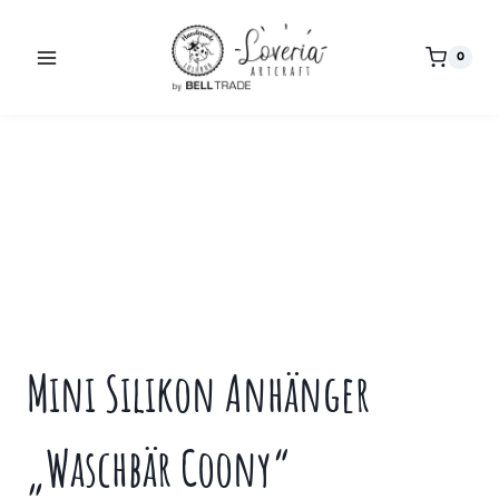
Zum
Inhalt
0
springen
Mini Silikon Anhänger
„Waschbär Coony“