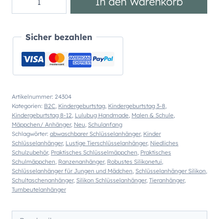
In den Warenkorb
Silikon
Anhänger
"Waschbär
Sicher bezahlen
Coony"
Menge
Artikelnummer:
24304
Kategorien:
B2C
,
Kindergeburtstag
,
Kindergeburtstag 3-8
,
Kindergeburtstag 8-12
,
Lulubug Handmade
,
Malen & Schule
,
Mäppchen/ Anhänger
,
Neu
,
Schulanfang
Schlagwörter:
abwaschbarer Schlüsselanhänger
,
Kinder
Schlüsselanhänger
,
Lustige Tierschlüsselanhänger
,
Niedliches
Schulzubehör
,
Praktisches Schlüsselmäppchen
,
Praktisches
Schulmäppchen
,
Ranzenanhänger
,
Robustes Silikonetui
,
Schlüsselanhänger für Jungen und Mädchen
,
Schlüsselanhänger Silikon
,
Schultaschenanhänger
,
Silikon Schlüsselanhänger
,
Tieranhänger
,
Turnbeutelanhänger