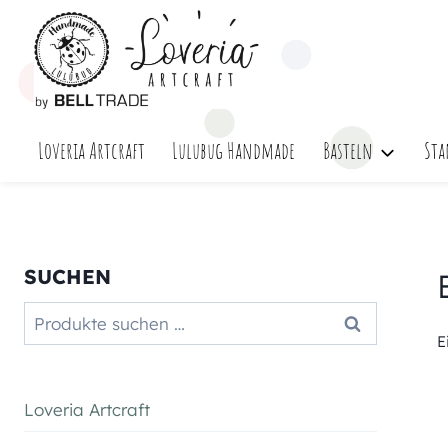
Zum
Inhalt
springen
Loveria Artcraft
Lulubug Handmade
Basteln
Sta
SUCHEN
Suchen
Suchen
nach:
E
Loveria Artcraft