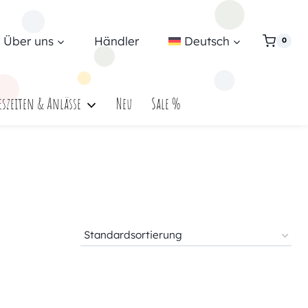
Über uns
Händler
Deutsch
0
eszeiten & Anlässe
Neu
Sale %