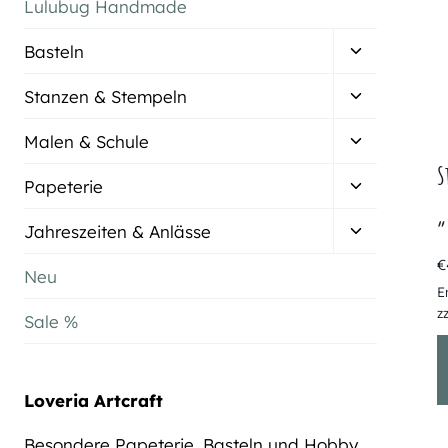
Lulubug Handmade
Untermenü
Basteln
umschalten
Untermenü
Stanzen & Stempeln
umschalten
Untermenü
Malen & Schule
umschalten
S
Untermenü
Papeterie
umschalten
„
Untermenü
Jahreszeiten & Anlässe
umschalten
€
Neu
E
z
Sale %
Loveria Artcraft
Besondere Papeterie, Basteln und Hobby