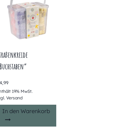
traßenkreide
Buchstaben“
4,99
nthält 19% MwSt.
zgl.
Versand
In den Warenkorb