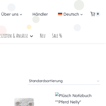
Über uns
Händler
Deutsch
0
eszeiten & Anlässe
Neu
Sale %