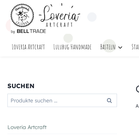
Zum
Inhalt
springen
Loveria Artcraft
Lulubug Handmade
Basteln
Sta
SUCHEN
Suchen
Suchen
nach:
A
Loveria Artcraft