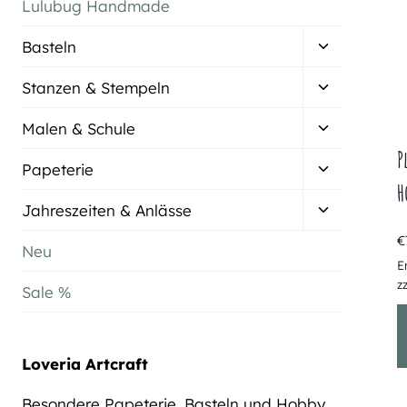
Lulubug Handmade
Untermenü
Basteln
umschalten
Untermenü
Stanzen & Stempeln
umschalten
Untermenü
Malen & Schule
umschalten
P
Untermenü
Papeterie
umschalten
H
Untermenü
Jahreszeiten & Anlässe
umschalten
€
Neu
E
z
Sale %
Loveria Artcraft
Besondere Papeterie, Basteln und Hobby