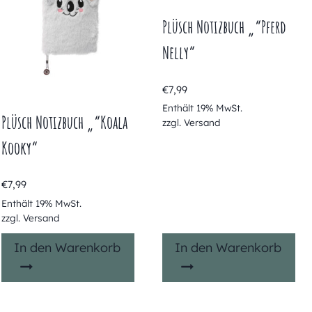
Plüsch Notizbuch „“Pferd
Nelly“
€
7,99
Enthält 19% MwSt.
Plüsch Notizbuch „“Koala
zzgl.
Versand
Kooky“
€
7,99
Enthält 19% MwSt.
zzgl.
Versand
In den Warenkorb
In den Warenkorb