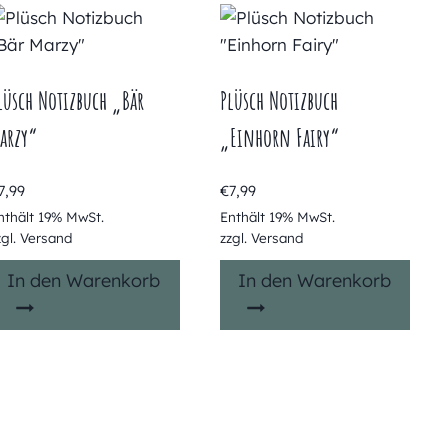
lüsch Notizbuch „Bär
Plüsch Notizbuch
arzy“
„Einhorn Fairy“
7,99
€
7,99
nthält 19% MwSt.
Enthält 19% MwSt.
zgl.
Versand
zzgl.
Versand
In den Warenkorb
In den Warenkorb