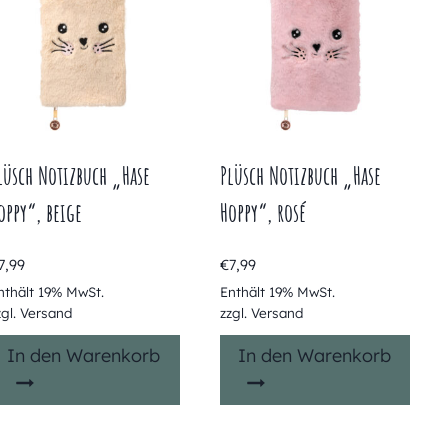
lüsch Notizbuch „Hase
Plüsch Notizbuch „Hase
oppy“, beige
Hoppy“, rosé
7,99
€
7,99
nthält 19% MwSt.
Enthält 19% MwSt.
zgl.
Versand
zzgl.
Versand
In den Warenkorb
In den Warenkorb