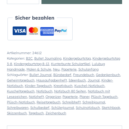
Notizbuch
"Bär
Marzy"
Sicher bezahlen
Menge
Artikelnummer:
24612
Kategorien:
B2C
,
Bullet Journaling
,
Kindergeburtstag
,
Kindergeburtstag
3-8
,
Kindergeburtstag 8-12
,
Kunterbunte Schulartikel
,
Lulubug
Handmade
,
Malen & Schule
,
Neu
,
Papeterie
,
Schulanfang
Schlagwörter:
Bullet Journal
,
Bürobedarf
,
Freundebuch
,
Gedankenbuch
,
Geheimtagebuch
,
Hausaufgabenheft
,
Ideenbuch
,
Journal
,
Kinder-
Notizbuch
,
Kinder-Tagebuch
,
Kreativbuch
,
Kuschel-Notizbuch
,
Kuscheltagebuch
,
Notizbuch
,
Notizbuch 80 Seiten
,
Notizbuch mit
Lesezeichen
,
Notizheft
,
Organizer
,
Papeterie
,
Planer
,
Plüsch Tagebuch
,
Plüsch-Notizbuch
,
Reisetagebuch
,
Schreibheft
,
Schreibjournal
,
Schreibwaren
,
Schulbedarf
,
Schülerjournal
,
Schulnotizbuch
,
Sketchbook
,
Skizzenbuch
,
Tagebuch
,
Zeichenbuch