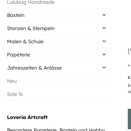
Lulubug Handmade
Untermenü
Basteln
umschalten
Untermenü
Stanzen & Stempeln
umschalten
Untermenü
Malen & Schule
umschalten
1
Untermenü
Papeterie
umschalten
„
Untermenü
Jahreszeiten & Anlässe
umschalten
€
Neu
E
z
Sale %
Loveria Artcraft
Besondere Papeterie, Basteln und Hobby