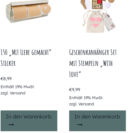
150 „Mit Liebe gemacht“
Geschenkanhänger Set
Sticker
mit Stempeln „With
Love“
€
8,99
Enthält 19% MwSt.
€
9,99
zzgl.
Versand
Enthält 19% MwSt.
zzgl.
Versand
In den Warenkorb
In den Warenkorb