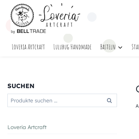
Zum
Inhalt
springen
Loveria Artcraft
Lulubug Handmade
Basteln
Sta
SUCHEN
Suchen
Suchen
nach:
A
Loveria Artcraft