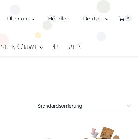
Über uns
Händler
Deutsch
0
eszeiten & Anlässe
Neu
Sale %