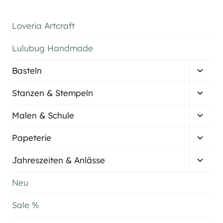
Loveria Artcraft
Lulubug Handmade
Unter
Basteln
umsch
Unter
Stanzen & Stempeln
umsch
Unter
Malen & Schule
umsch
Unter
Papeterie
umsch
Unter
Jahreszeiten & Anlässe
umsch
Neu
Sale %