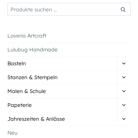
Suchen
Suchen
nach:
Loveria Artcraft
Lulubug Handmade
Unter
Basteln
umsch
Unter
Stanzen & Stempeln
umsch
Unter
Malen & Schule
umsch
Unter
Papeterie
umsch
Unter
Jahreszeiten & Anlässe
umsch
Neu