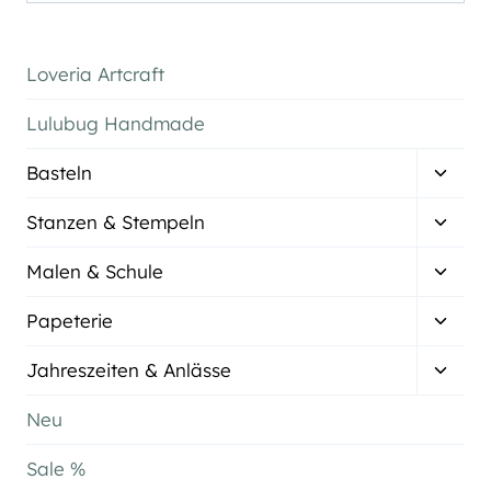
nach:
Loveria Artcraft
Lulubug Handmade
Unter
Basteln
umsch
Unter
Stanzen & Stempeln
umsch
Unter
Malen & Schule
umsch
Unter
Papeterie
umsch
Unter
Jahreszeiten & Anlässe
umsch
Neu
Sale %