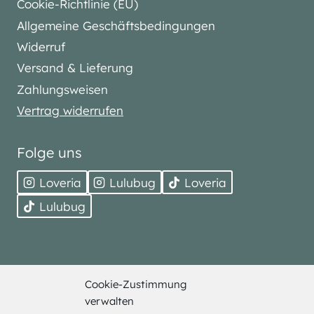
Cookie-Richtlinie (EU)
Allgemeine Geschäftsbedingungen
Widerruf
Versand & Lieferung
Zahlungsweisen
Vertrag widerrufen
Folge uns
Loveria
Lulubug
Loveria
Lulubug
Cookie-Zustimmung
© 2026 Bell Trade. Alle Rechte vorbehalten.
verwalten