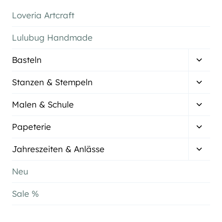
Loveria Artcraft
Lulubug Handmade
Unter
Basteln
umsch
Unter
Stanzen & Stempeln
umsch
Unter
Malen & Schule
umsch
Unter
Papeterie
umsch
Unter
Jahreszeiten & Anlässe
umsch
Neu
Sale %