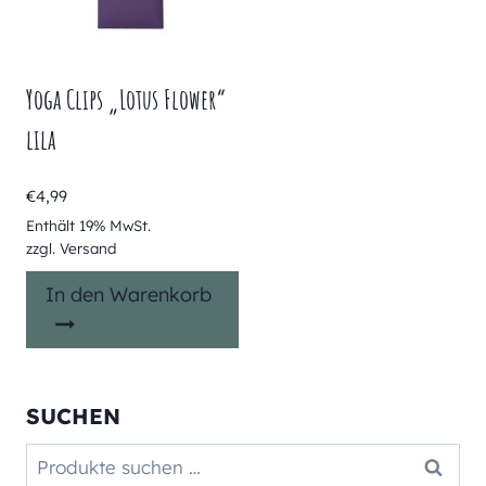
Yoga Clips „Lotus Flower“
lila
€
4,99
Enthält 19% MwSt.
zzgl.
Versand
In den Warenkorb
SUCHEN
Suchen
Suchen