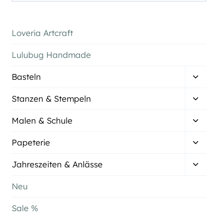
nach:
Loveria Artcraft
Lulubug Handmade
Unter
Basteln
umsch
Unter
Stanzen & Stempeln
umsch
Unter
Malen & Schule
umsch
Unter
Papeterie
umsch
Unter
Jahreszeiten & Anlässe
umsch
Neu
Sale %