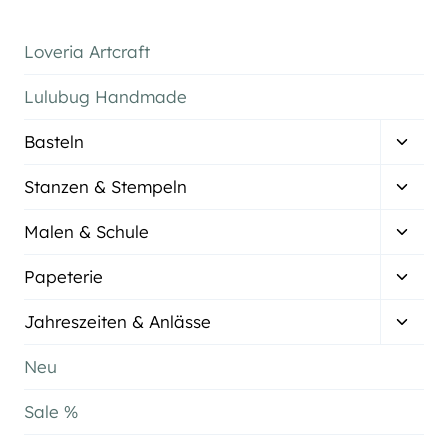
Loveria Artcraft
Lulubug Handmade
Unter
Basteln
umsch
Unter
Stanzen & Stempeln
umsch
Unter
Malen & Schule
umsch
Unter
Papeterie
umsch
Unter
Jahreszeiten & Anlässe
umsch
Neu
Sale %