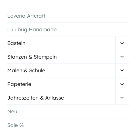
Loveria Artcraft
Lulubug Handmade
Unter
Basteln
umsch
Unter
Stanzen & Stempeln
umsch
Unter
Malen & Schule
umsch
Unter
Papeterie
umsch
Unter
Jahreszeiten & Anlässe
umsch
Neu
Sale %