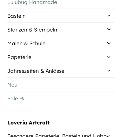
Lulubug Handmade
Untermenü
Basteln
umschalten
Untermenü
Stanzen & Stempeln
umschalten
Untermenü
Malen & Schule
umschalten
Untermenü
Papeterie
umschalten
Untermenü
Jahreszeiten & Anlässe
umschalten
Neu
Sale %
Loveria Artcraft
Besondere Papeterie, Basteln und Hobby