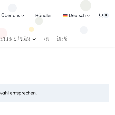
Über uns
Händler
Deutsch
0
eszeiten & Anlässe
Neu
Sale %
wahl entsprechen.