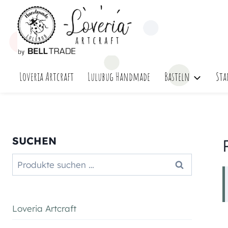
Zum
Inhalt
springen
Loveria Artcraft
Lulubug Handmade
Basteln
Sta
SUCHEN
Suchen
Suchen
nach:
Loveria Artcraft