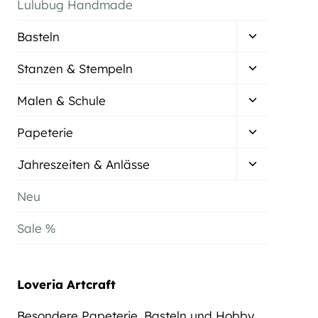
Lulubug Handmade
Untermenü
Basteln
umschalten
Untermenü
Stanzen & Stempeln
umschalten
Untermenü
Malen & Schule
umschalten
Untermenü
Papeterie
umschalten
Untermenü
Jahreszeiten & Anlässe
umschalten
Neu
Sale %
Loveria Artcraft
Besondere Papeterie, Basteln und Hobby