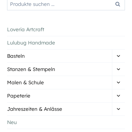
Suchen
Suchen
nach:
Loveria Artcraft
Lulubug Handmade
Unter
Basteln
umsch
Unter
Stanzen & Stempeln
umsch
Unter
Malen & Schule
umsch
Unter
Papeterie
umsch
Unter
Jahreszeiten & Anlässe
umsch
Neu