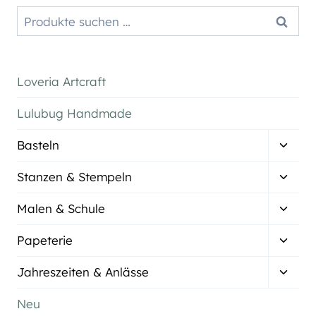
Suchen
Suchen
nach:
Loveria Artcraft
Lulubug Handmade
Unter
Basteln
umsch
Unter
Stanzen & Stempeln
umsch
Unter
Malen & Schule
umsch
Unter
Papeterie
umsch
Unter
Jahreszeiten & Anlässe
umsch
Neu