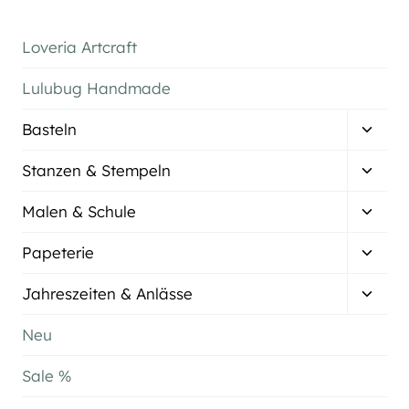
Loveria Artcraft
Lulubug Handmade
Unter
Basteln
umsch
Unter
Stanzen & Stempeln
umsch
Unter
Malen & Schule
umsch
Unter
Papeterie
umsch
Unter
Jahreszeiten & Anlässe
umsch
Neu
Sale %