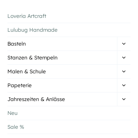
Loveria Artcraft
Lulubug Handmade
Unter
Basteln
umsch
Unter
Stanzen & Stempeln
umsch
Unter
Malen & Schule
umsch
Unter
Papeterie
umsch
Unter
Jahreszeiten & Anlässe
umsch
Neu
Sale %